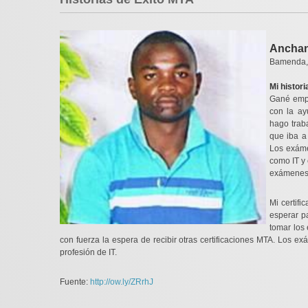
Anchan
Bamenda,
Mi histor
Gané empl
con la ay
hago trab
que iba a
Los exáme
como IT y 
exámenes
Mi certif
esperar p
tomar los
con fuerza la espera de recibir otras certificaciones MTA. Los 
profesión de IT.
Fuente:
http://ow.ly/ZRrhJ