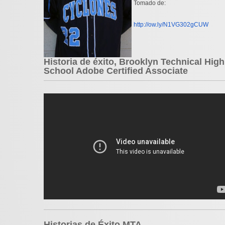
Tomado de:
http://ow.ly/N1VG302gCUW
Historia de éxito, Brooklyn Technical High
School Adobe Certified Associate
Historias de Éxito MTA